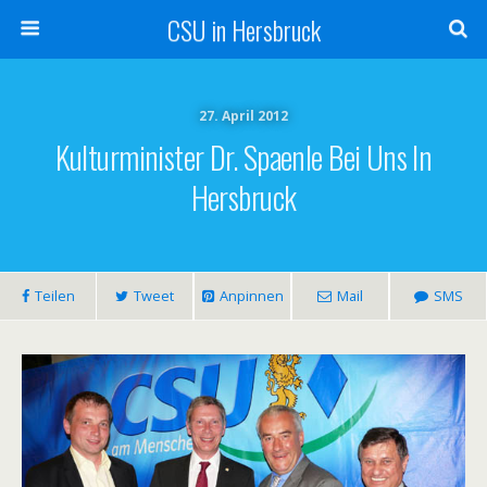
CSU in Hersbruck
27. April 2012
Kulturminister Dr. Spaenle Bei Uns In
Hersbruck
Teilen
Tweet
Anpinnen
Mail
SMS