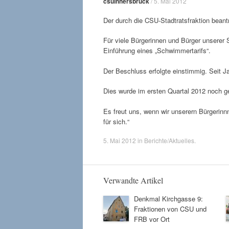
csuinhersbruck
/
5. Mai 2012
Der durch die CSU-Stadtratsfraktion beantr
Für viele Bürgerinnen und Bürger unserer
Einführung eines „Schwimmertarifs“.
Der Beschluss erfolgte einstimmig. Seit Ja
Dies wurde im ersten Quartal 2012 noch g
Es freut uns, wenn wir unserern Bürgerinn
für sich.“
5. Mai 2012
in
Berichte/Aktuelles
.
Verwandte Artikel
Denkmal Kirchgasse 9:
Fraktionen von CSU und
FRB vor Ort