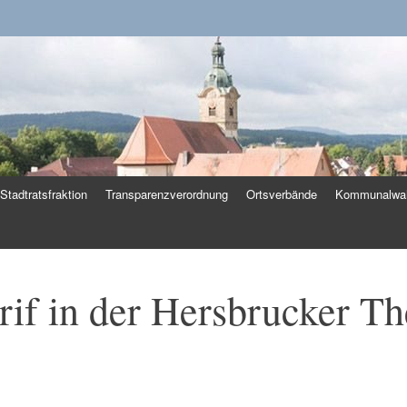
k
Stadtratsfraktion
Transparenzverordnung
Ortsverbände
Kommunalwah
if in der Hersbrucker Th