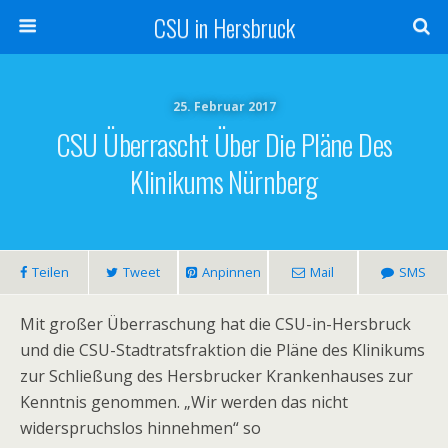
CSU in Hersbruck
25. Februar 2017
CSU Überrascht Über Die Pläne Des
Klinikums Nürnberg
Teilen
Tweet
Anpinnen
Mail
SMS
Mit großer Überraschung hat die CSU-in-Hersbruck
und die CSU-Stadtratsfraktion die Pläne des Klinikums
zur Schließung des Hersbrucker Krankenhauses zur
Kenntnis genommen. „Wir werden das nicht
widerspruchslos hinnehmen“ so