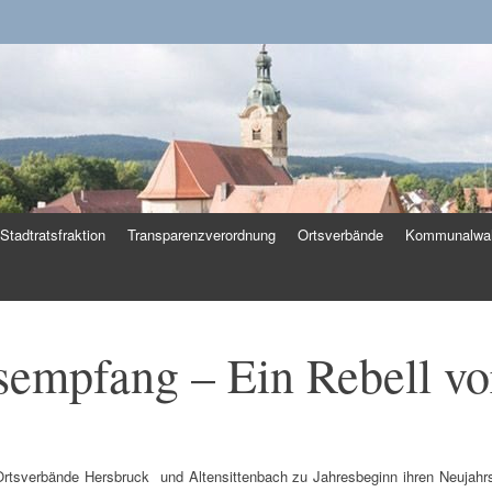
k
Stadtratsfraktion
Transparenzverordnung
Ortsverbände
Kommunalwah
empfang – Ein Rebell vo
 Ortsverbände Hersbruck und Altensittenbach zu Jahresbeginn ihren Neujahrs