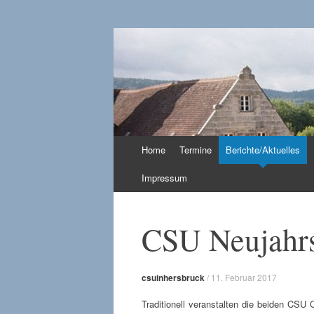
CSU in Hersbruc
Zum
Home
Termine
Berichte/Aktuelles
Inhalt
springen
Impressum
CSU Neujahrs
csuinhersbruck
/
11. Februar 2017
Traditionell veranstalten die beiden CSU