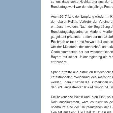
schon, dass echte Hochkaräter aus der L
Bundestagswahl war der diesjährige Festr
Auch 2017 fand der Empfang wieder im Rest
der lokalen Politik, Vertreter der Vereine
enttäuscht werden. Nach der Begrüßung dur
Bundestagsabgeordneten Marlene Mortler 
gutgelaunt präsentierte sich der mit 36 J
Eis brach er rasch mit Verweis auf seinen 
wie der Münsterländer scherzhaft anmerk
Gemeinsamkeiten bei der wirtschaftlichen
Bayern mit seiner Unionsregierung als Mo
enttäuscht.
Spahn streifte alle aktuellen bundespol
katastrophalen Weigerung des rot-rot-g
werden, darauf hätten die Bürgerinnen und
der SPD angestrebten links-links-grün-Bü
Die bayerische Politik und ihren Einfluss
Köln angekommen, wäre es nicht so geor
überhaupt eine der Hauptaufgaben der P
Realität aussieht. Die Realität ist ein 