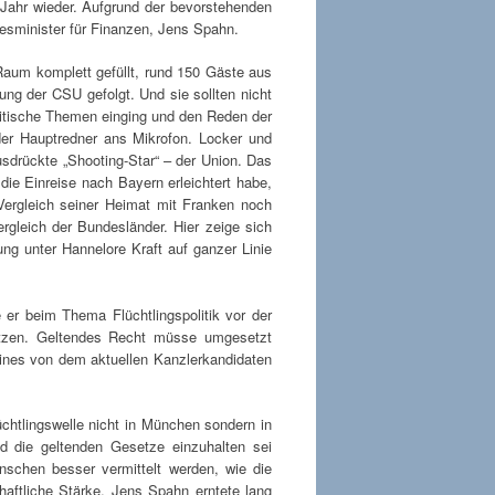
Jahr wieder. Aufgrund der bevorstehenden
esminister für Finanzen, Jens Spahn.
 Raum komplett gefüllt, rund 150 Gäste aus
dung der CSU gefolgt. Und sie sollten nicht
olitische Themen einging und den Reden der
der Hauptredner ans Mikrofon. Locker und
usdrückte „Shooting-Star“ – der Union. Das
 die Einreise nach Bayern erleichtert habe,
Vergleich seiner Heimat mit Franken noch
rgleich der Bundesländer. Hier zeige sich
ng unter Hannelore Kraft auf ganzer Linie
er beim Thema Flüchtlingspolitik vor der
setzen. Geltendes Recht müsse umgesetzt
 eines von dem aktuellen Kanzlerkandidaten
üchtlingswelle nicht in München sondern in
d die geltenden Gesetze einzuhalten sei
schen besser vermittelt werden, wie die
haftliche Stärke. Jens Spahn erntete lang