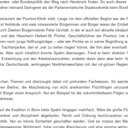
andes- oder Bundespolitik den Weg nach Hersbruck finden. So auch dieses 
edner niemand Geringerer als der Parlamentarische Staatssekretär beim Bund
aurant der Psorisol-Klinik statt. Lange vor dem offiziellen Beginn war der
 und Verbände und viele interessierte Bürgerinnen und Bürger waren der Einla
ch Zweiten Bürgermeister Peter Uschalt, in der er auch auf aktuelle lokalp
und des Hausherrn Herbert-M. Pichler, Geschäftsführer der Psorisol, trat 
ahren noch junge Hoffnungsträger – oder wie Pichler es in seiner Begrüßung a
Trachtenjanker, den er „viel zu selten tragen“ könne, der ihm aber eventuell
te. Aber auch inhaltlich konnte Spahn überzeugen. Fand er beim direkten 
 Entwicklung und den Arbeitslosenzahlen, endeten diese dann aber beim Ve
tor Deutschlands, wohingegen Nordrheinwestfalen mit der rot-grünen Regieru
itischen Themen und überzeugte dabei mit profundem Fachwissen. So warnte 
rünen Berlins, die Abschiebung von nicht anerkannten Flüchtlingen umzu
 Bürger einen Anspruch. Nur ein Beispiel für die unkontrollierbaren Folgen
ndnisses.
 auf die Koalition in Bonn lobte Spahn hingegen mehrfach. Wäre die große Fl
dnet und diszipliniert abgelaufen. Recht und Ordnung durchzusetzen un
olitik. Nur so könne Sicherheit geschaffen werden. Und es müsse den Men
nie dagewesener Wohlstand, hohe soziale Absicherung und eine enorme wirtsc