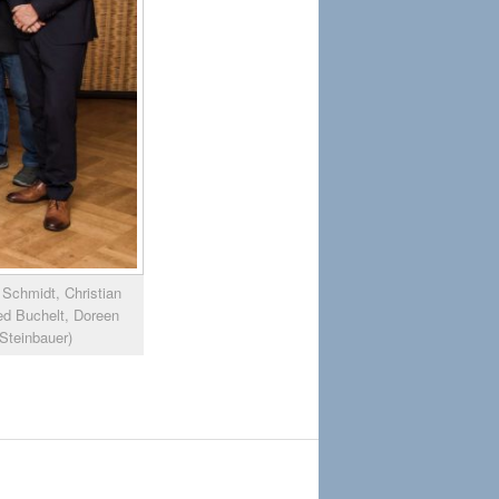
 Schmidt, Christian
red Buchelt, Doreen
Steinbauer)