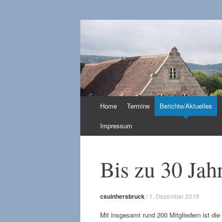
CSU in Hersbruc
Zum
Home
Termine
Berichte/Aktuelles
Inhalt
springen
Impressum
Bis zu 30 Jah
csuinhersbruck
/
1. Dezember 2019
Mit insgesamt rund 200 Mitgliedern ist die