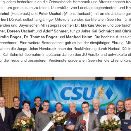
itgliedern bedanken sich die Ortsverbände Hersbruck und Altensittenbach tr
re ein, um gemeinsam zu feiern. Unterstützt von Landtagsabgeordnetem und Kr
ichel
(Hersbruck) und
Peter Uschalt
(Altensittenbach) mit an die Jubilare ge
rbert
Dünkel, selbst langjähriger Ortsvorsitzender, dankte allen Geehrten für d
enden und Bayerischen Ministerpräsidenten
Dr. Markus Söder
und überbrach
ner, Doreen Uschalt
und
Adolf Schmer
, für 20 Jahre
Kai Schmidt
und
Chri
Carolin Rogoz, Dr. Thomas Rogoz
und
Manfred Heinz
. Die höchste Auszeich
nnehmen. Eine weitere Besonderheit gab es bei der diesjährigen Ehrung: Mi
 Jahren die Junge Union Hersbruck nach der Reaktivierung durch Norbert Dünk
n. Kai Schmidt übernahm in späteren Jahren den JU-Vorsitz und entwickelte d
ür die Treue und besonderen Verdienste wurde allen Geehrten die Ehrenurkun