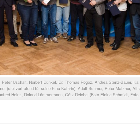
r. Peter Uschalt, Norbert Dünkel, Dr. Thomas Rogoz, Andrea Stenz-Bauer, Kai
ner (stellvertretend für seine Frau Kathrin), Adolf Schmer, Peter Matzner, Alf
anfred Heinz, Roland Lämmermann, Götz Reichel (Foto Elaine Schmidt, Foto 