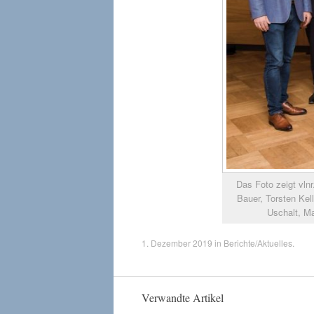
Das Foto zeigt vln
Bauer, Torsten Kell
Uschalt, M
1. Dezember 2019
in
Berichte/Aktuelles
.
Verwandte Artikel