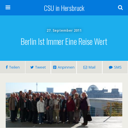
CSU in Hersbruck
27. September 2011
Berlin Ist Immer Eine Reise Wert
Teilen
Tweet
Anpinnen
Mail
SMS