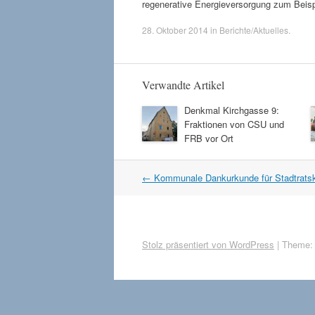
regenerative Energieversorgung zum Beispi
28. Oktober 2014
in
Berichte/Aktuelles
.
Verwandte Artikel
Denkmal Kirchgasse 9:
Fraktionen von CSU und
FRB vor Ort
Artikel
←
Kommunale Dankurkunde für Stadtratsko
Navigation
Stolz präsentiert von WordPress
|
Theme: