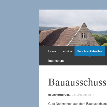
CSU in Hersbruc
Zum
Home
Termine
Berichte/Aktuelles
Inhalt
springen
Impressum
Bauausschuss
csuinhersbruck
/
28. Oktober 2014
Gute Nachrichten aus dem Bauausschuss. Zu