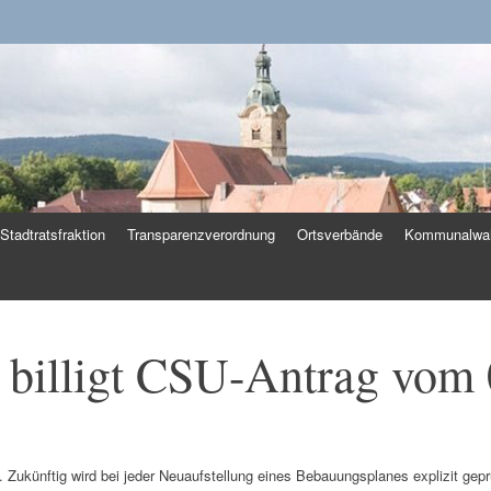
k
Stadtratsfraktion
Transparenzverordnung
Ortsverbände
Kommunalwah
 billigt CSU-Antrag vom
künftig wird bei jeder Neuaufstellung eines Bebauungsplanes explizit geprüf