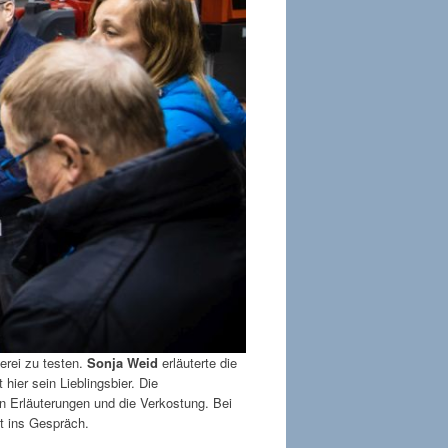
erei zu testen.
Sonja Weid
erläuterte die
 hier sein Lieblingsbier. Die
n Erläuterungen und die Verkostung. Bei
t ins Gespräch.