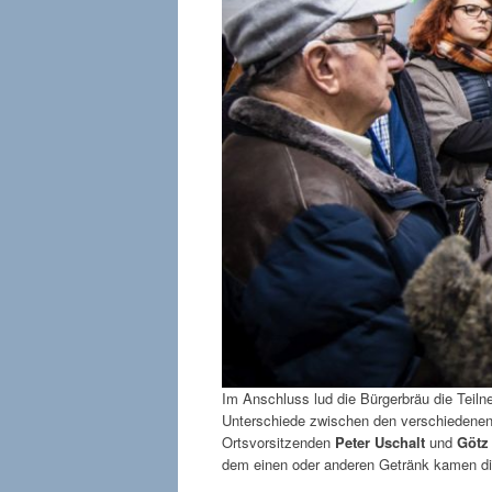
Im Anschluss lud die Bürgerbräu die Teiln
Unterschiede zwischen den verschiedenen Sor
Ortsvorsitzenden
Peter Uschalt
und
Götz
dem einen oder anderen Getränk kamen di