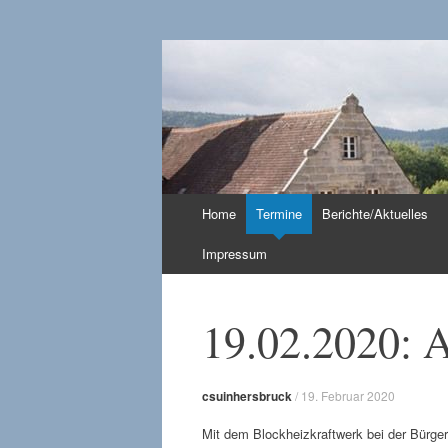
CSU in Hersbruc
Zum
Home
Termine
Berichte/Aktuelles
Inhalt
springen
Impressum
19.02.2020: 
csuinhersbruck
/
19. Februar 2020
Mit dem Blockheizkraftwerk bei der Bürger