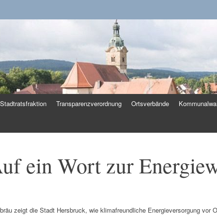
k
Stadtratsfraktion
Transparenzverordnung
Ortsverbände
Kommunalwah
Auf ein Wort zur Energie
bräu zeigt die Stadt Hersbruck, wie klimafreundliche Energieversorgung vor O