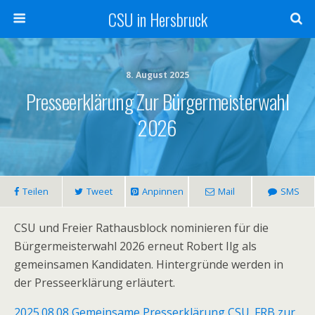
CSU in Hersbruck
8. August 2025
Presseerklärung Zur Bürgermeisterwahl
2026
Teilen
Tweet
Anpinnen
Mail
SMS
CSU und Freier Rathausblock nominieren für die
Bürgermeisterwahl 2026 erneut Robert Ilg als
gemeinsamen Kandidaten. Hintergründe werden in
der Presseerklärung erläutert.
2025.08.08 Gemeinsame Presserklärung CSU_FRB zur