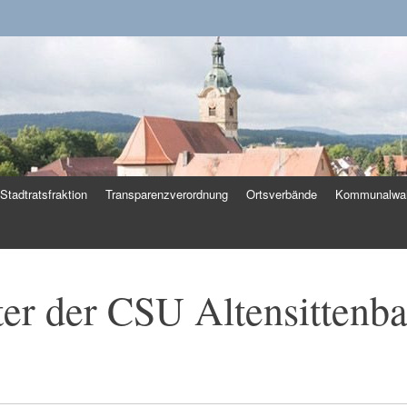
k
Stadtratsfraktion
Transparenzverordnung
Ortsverbände
Kommunalwah
er der CSU Altensittenba