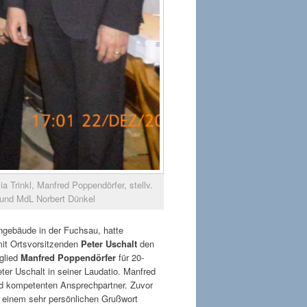
a Trinkl, Manfred Poppendörfer, stellv.
r und MdL Norbert Dünkel
ngebäude in der Fuchsau, hatte
t Ortsvorsitzenden
Peter Uschalt
den
tglied
Manfred Poppendörfer
für 20-
eter Uschalt in seiner Laudatio. Manfred
und kompetenten Ansprechpartner. Zuvor
 einem sehr persönlichen Grußwort