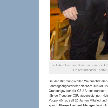
auf dem Foto von links nach rechts: Ort
Ortsvorsitzender Torsten
Bei der stimmungsvollen Weihnachtsfeier
Landtagsabgeordneter
Norbert Dünkel
und
Gründungsvater der CSU Altensittenbach
jährige Treue zur CSU ausgezeichnet. Heinz
Poppendörfer, seit 20 Jahren Mitglied und
sprach
Pfarrer Gerhard Metzger
besinnli