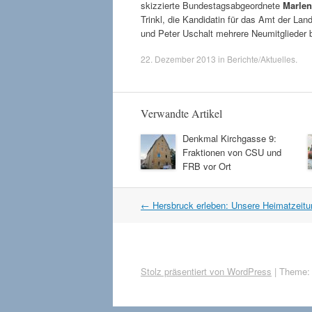
skizzierte Bundestagsabgeordnete
Marlen
Trinkl, die Kandidatin für das Amt der La
und Peter Uschalt mehrere Neumitglieder b
22. Dezember 2013
in
Berichte/Aktuelles
.
Verwandte Artikel
Denkmal Kirchgasse 9:
Fraktionen von CSU und
FRB vor Ort
Artikel
←
Hersbruck erleben: Unsere Heimatzeitu
Navigation
Stolz präsentiert von WordPress
|
Theme: