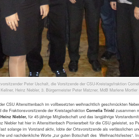
vorsitzender Peter Uschalt, die Vorsitzende der CSU-Kreistagsfraktion Corneli
 Kellner, Heinz Niebler, 3. Bürgermeister Peter Matzner, MdB Marlene Mortle
 der CSU Altensittenbach im vollbesetzten weihnachtlich geschmückten Nebe
 die Fraktionsvorsitzende der Kreistagsfraktion
Cornelia Trinkl
zusammen mi
,
Heinz Niebler,
für 45-jährige Mitgliedschaft und das langjährige Vorstandsmi
 Niebler hat hier in Altensittenbach Pionierarbeit für die CSU geleistet, so P
 fast solange im Vorstand aktiv, lobte der Ortsvorsitzende als verlässlichen 
che und nachdenkliche Worte „zur guten Botschaft des Weihnachtsfestes“. In