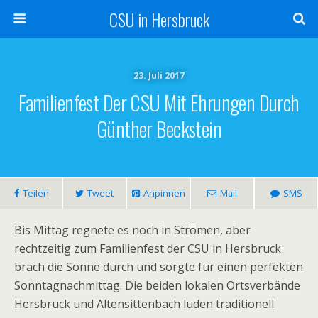
CSU in Hersbruck
23. Juli 2017
Familienfest Der CSU Mit Ehrungen Durch
Günther Beckstein
Teilen
Tweet
Anpinnen
Mail
SMS
Bis Mittag regnete es noch in Strömen, aber
rechtzeitig zum Familienfest der CSU in Hersbruck
brach die Sonne durch und sorgte für einen perfekten
Sonntagnachmittag. Die beiden lokalen Ortsverbände
Hersbruck und Altensittenbach luden traditionell