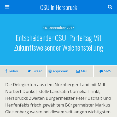
CSU in Hersbruck
16. Dezember 2017
Entscheidender CSU- Parteitag Mit
Zukunftsweisender Weichenstellung
Teilen
Tweet
Anpinnen
Mail
SMS
Die Delegierten aus dem Nürnberger Land mit MdL
Norbert Dünkel, stellv Landrätin Cornelia Trinkl,
Hersbrucks Zweiten Bürgermeister Peter Uschalt und
Henfenfelds frisch gewähltem Bürgermeister Markus
Gleisenberg waren bei diesem seit langen wichtigsten