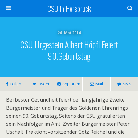
CSU in Hersbruck
26. Mai 2014
CSU Urgestein Albert Höpfl Feiert
90.Geburtstag
Teilen
Tweet
Anpinnen
Mail
SMS
Bei bester Gesundheit feiert der langjährige Zweite
Bürgermeister und Träger des Goldenen Ehrenrings
seinen 90. Geburtstag. Seitens der CSU gratulierten
sein Nachfolger im Amt, Zweiter Bürgermeister Peter
Uschalt, Fraktionsvorsitzender Götz Reichel und die