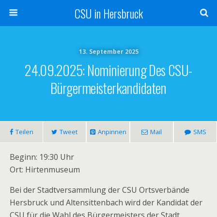
CSU in Hersbruck
13. September 2025
24.09.2025: Nominierung Des CSU-
Bürgermeisterkandidaten
Teilen
Tweet
Anpinnen
Mail
SMS
Beginn: 19:30 Uhr
Ort: Hirtenmuseum
Bei der Stadtversammlung der CSU Ortsverbände
Hersbruck und Altensittenbach wird der Kandidat der
CSU für die Wahl des Bürgermeisters der Stadt