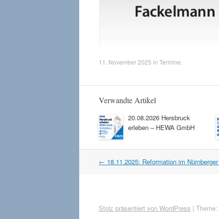
11. November 2025
in
Termine
.
Verwandte Artikel
20.08.2026 Hersbruck
erleben – HEWA GmbH
Artikel
←
18.11.2025: Reformation im Nürnberger
Navigation
Stolz präsentiert von WordPress
|
Theme: