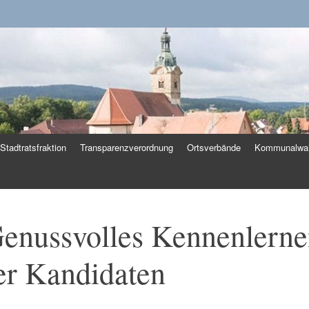
k
Stadtratsfraktion
Transparenzverordnung
Ortsverbände
Kommunalwah
Genussvolles Kennenlerne
er Kandidaten