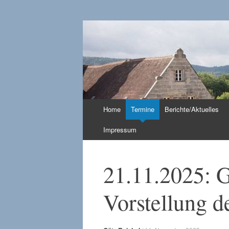
CSU in Hersbruc
Zum
Home
Termine
Berichte/Aktuelles
Inhalt
springen
Impressum
21.11.2025: 
Vorstellung d