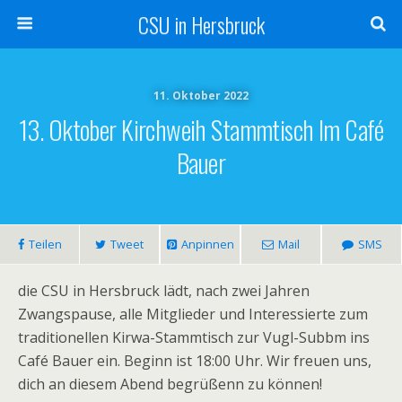
CSU in Hersbruck
11. Oktober 2022
13. Oktober Kirchweih Stammtisch Im Café
Bauer
Teilen
Tweet
Anpinnen
Mail
SMS
die CSU in Hersbruck lädt, nach zwei Jahren
Zwangspause, alle Mitglieder und Interessierte zum
traditionellen Kirwa-Stammtisch zur Vugl-Subbm ins
Café Bauer ein. Beginn ist 18:00 Uhr. Wir freuen uns,
dich an diesem Abend begrüßenn zu können!