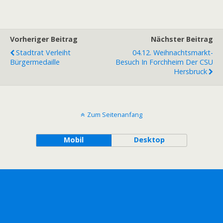
Vorheriger Beitrag
Nächster Beitrag
Stadtrat Verleiht
04.12. Weihnachtsmarkt-
Bürgermedaille
Besuch In Forchheim Der CSU
Hersbruck
Zum Seitenanfang
Mobil
Desktop